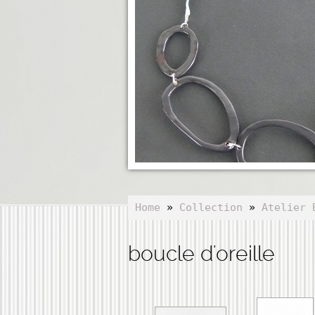
Home
»
Collection
»
Atelier 
boucle d'oreille